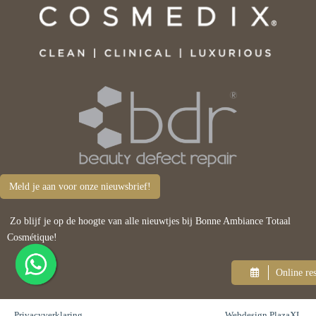
Meld je aan voor onze nieuwsbrief!
Zo blijf je op de hoogte van alle nieuwtjes bij Bonne Ambiance Totaal
Cosmétique!
Online re
Privacyverklaring
Webdesign PlazaXL